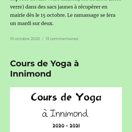
verre) dans des sacs jaunes à récupérer en
mairie dès le 15 octobre. Le ramassage se fera
un mardi sur deux.
Publié
sur
10 octobre 2020
13 commentaires
le
Collecte
des
déchets
Cours de Yoga à
à
Innimond
Innimond