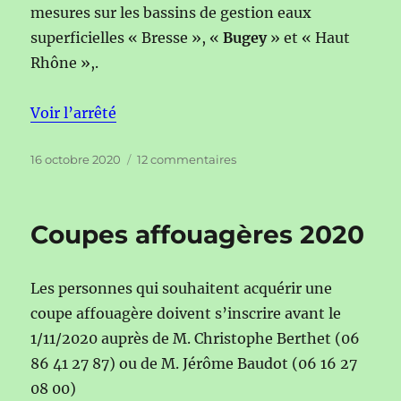
mesures sur les bassins de gestion eaux
superficielles « Bresse », «
Bugey
» et « Haut
Rhône »,.
Voir l’arrêté
Publié
sur
16 octobre 2020
12 commentaires
le
Fin
de
l’alerte
Coupes affouagères 2020
sécheresse
dans
le
Les personnes qui souhaitent acquérir une
Bugey
coupe affouagère doivent s’inscrire avant le
1/11/2020 auprès de M. Christophe Berthet (06
86 41 27 87) ou de M. Jérôme Baudot (06 16 27
08 00)