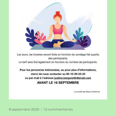
Publié
sur
8 septembre 2020
12 commentaires
le
Cours