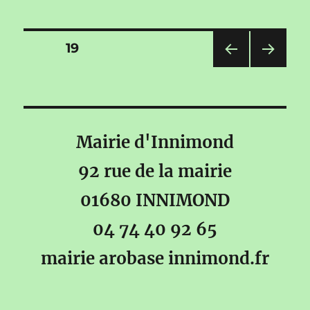
de
Yoga
à
Pagination
PAGE
19
Innimond
PAG
PAG
des
E
E
PRÉ
SUIV
publications
CÉD
ANT
ENT
E
Mairie d'Innimond
E
92 rue de la mairie
01680 INNIMOND
04 74 40 92 65
mairie arobase innimond.fr