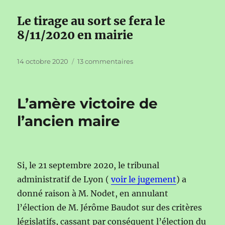
Le tirage au sort se fera le
8/11/2020 en mairie
Publié
sur
14 octobre 2020
13 commentaires
le
Coupes
affouagères
2020
L’amère victoire de
l’ancien maire
Si, le 21 septembre 2020, le tribunal
administratif de Lyon (
voir le jugement
) a
donné raison à M. Nodet, en annulant
l’élection de M. Jérôme Baudot sur des critères
législatifs, cassant par conséquent l’élection du