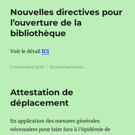
Conseils
Nouvelles directives pour
municipaux
à
l’ouverture de la
huis
bibliothèque
clos
jusqu’à
nouvel
ordre
Voir le détail
ICI
Publié
sur
2 novembre 2020
13 commentaires
le
Nouvelles
directives
pour
Attestation de
l’ouverture
de
déplacement
la
bibliothèque
En application des mesures générales
nécessaires pour faire face à l’épidémie de