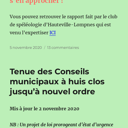
s’en approcher !
Vous pouvez retrouver le rapport fait par le club
de spéléologie d’Hauteville-Lompnes qui est
venu l’expertiser
ICI
Publié
sur
5 novembre 2020
13 commentaires
le
Effondrement
de
terrain
Tenue des Conseils
municipaux à huis clos
jusqu’à nouvel ordre
Mis à jour le
2 novembre 2020
NB : Un projet de loi prorogeant d’état d’urgence