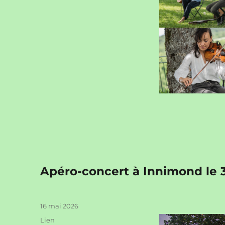
Apéro-concert à Innimond le 
Publié
16 mai 2026
le
Format
Lien