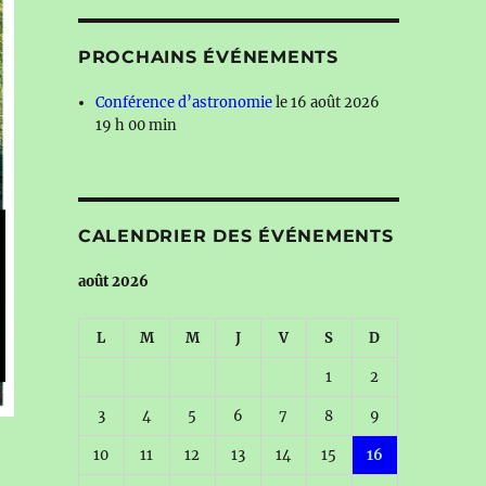
PROCHAINS ÉVÉNEMENTS
Conférence d’astronomie
le 16 août 2026
19 h 00 min
CALENDRIER DES ÉVÉNEMENTS
août 2026
L
M
M
J
V
S
D
1
2
3
4
5
6
7
8
9
10
11
12
13
14
15
16