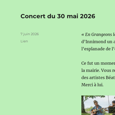
Concert du 30 mai 2026
Publié
7 juin 2026
« En Grangeons 
le
Format
Lien
d’Innimond un 
l’esplanade de l
Ce fut un moment
la mairie. Vous 
des artistes Béa
Merci à lui.