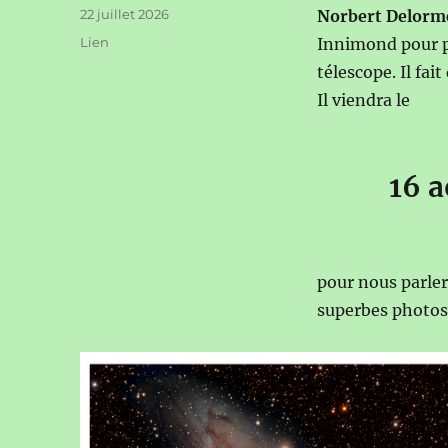
Publié
22 juillet 2026
Norbert Delorm
le
Format
Lien
Innimond pour pro
télescope. Il fa
Il viendra le
16 a
pour nous parler
superbes photos