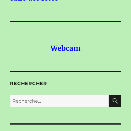
Webcam
RECHERCHER
RE
Recherche
pour :