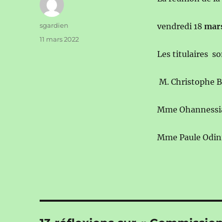
Auteur
sgardien
vendredi 18
mars 
Publié
11 mars 2022
le
Les titulaires so
M. Christophe B
Mme Ohannessi
Mme Paule Odin