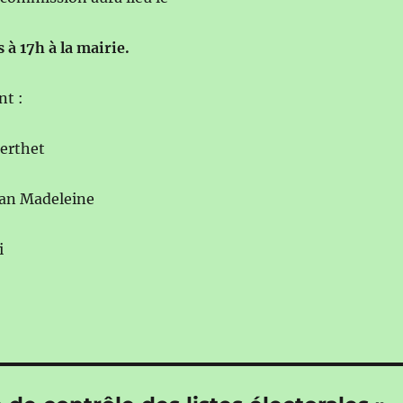
à 17h à la mairie.
nt :
erthet
an Madeleine
i