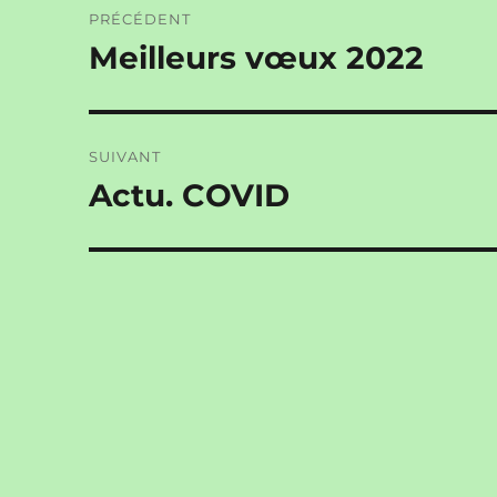
PRÉCÉDENT
de
Meilleurs vœux 2022
Publication
précédente :
l’article
SUIVANT
Actu. COVID
Publication
suivante :