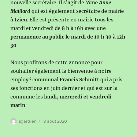
nouvelle secrétaire. Il s’agit de Mme
Anne
Maillard
qui est également secrétaire de mairie
à
Izieu
. Elle est présente en mairie tous les
mardi et vendredi de 8 h à 16h avec une
permanence au public le mardi de 10 h 30 à 12h
30
Nous profitons de cette annonce pour
souhaiter également la bienvenue à notre
employé communal
Francis Schmit
t qui a pris
ses fonctions en juin dernier et qui est sur la
commune les
lundi, mercredi et vendredi
matin
Auteur
Publié
sgardien
19 août 2020
le