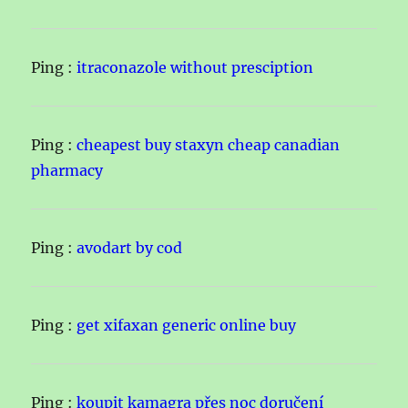
Ping :
itraconazole without presciption
Ping :
cheapest buy staxyn cheap canadian
pharmacy
Ping :
avodart by cod
Ping :
get xifaxan generic online buy
Ping :
koupit kamagra přes noc doručení