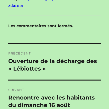
zdarma
Les commentaires sont fermés.
Navigation
PRÉCÉDENT
de
Ouverture de la décharge des
Publication
précédente :
« Lébiottes »
l’article
SUIVANT
Rencontre avec les habitants
Publication
suivante :
du dimanche 16 août