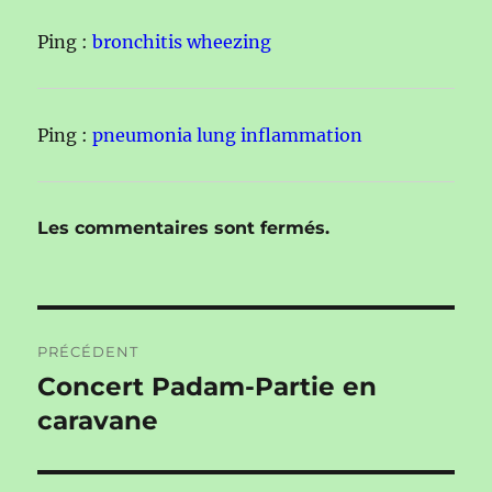
Ping :
bronchitis wheezing
Ping :
pneumonia lung inflammation
Les commentaires sont fermés.
Navigation
PRÉCÉDENT
de
Concert Padam-Partie en
Publication
précédente :
caravane
l’article