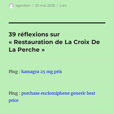
Auteur
Publié
Format
sgardien
20 mai 2025
Lien
le
39 réflexions sur
« Restauration de La Croix De
La Perche »
Ping :
kamagra 25 mg prix
Ping :
purchase enclomiphene generic best
price