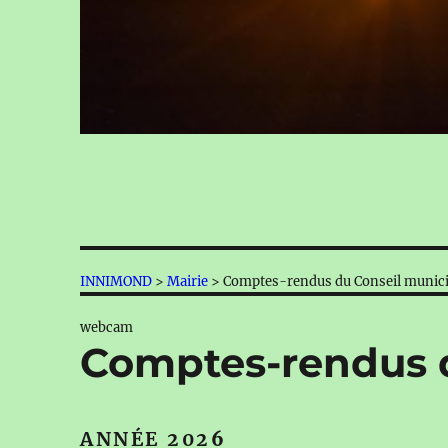
INNIMOND
>
Mairie
>
Comptes-rendus du Conseil munici
webcam
Comptes-rendus d
ANNÉE 202
6